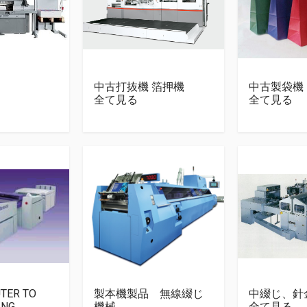
中古打抜機 箔押機
中古製袋機
全て見る
全て見る
TER TO
製本機製品 無線綴じ
中綴じ、針
ING
機械
全て見る