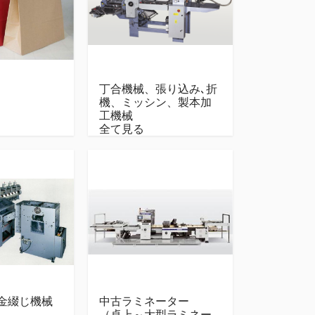
丁合機械、張り込み､折
機、ミッシン、製本加
工機械
全て見る
金綴じ機械
中古ラミネーター
（卓上～大型ラミネー