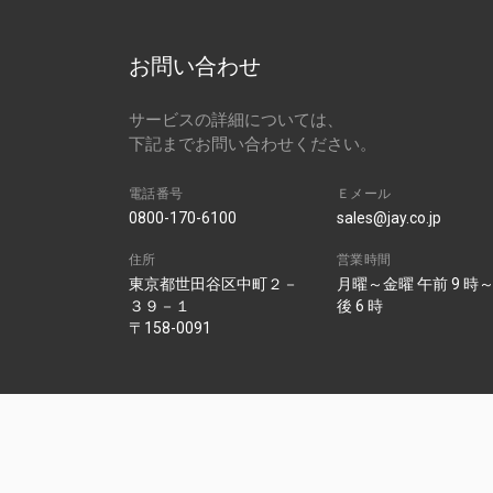
お問い合わせ
サービスの詳細については、
下記までお問い合わせください。
電話番号
Ｅメール
0800-170-6100
sales@jay.co.jp
住所
営業時間
東京都世田谷区中町２－
月曜～金曜 午前 9 時
３９－１
後 6 時
〒158-0091