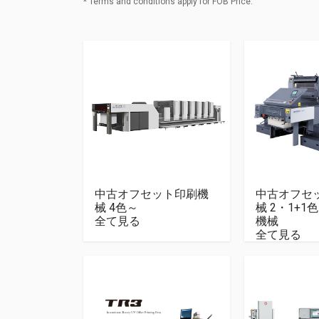
* Terms and conditions apply for FOB Price.
中古オフセット印刷機
中古オフセ
械 4色～
械 2・1+
全て見る
機械
全て見る