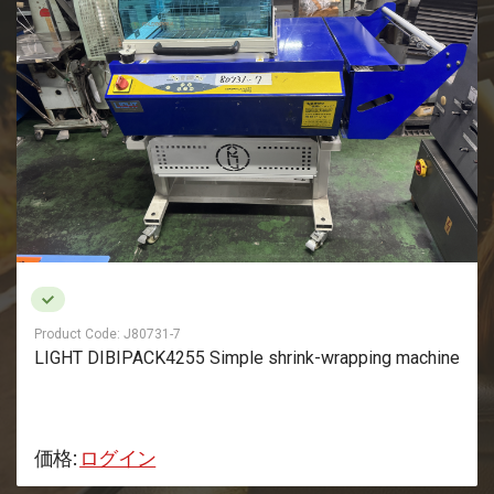
Product Code:
J80731-7
LIGHT DIBIPACK4255 Simple shrink-wrapping machine
価格:
ログイン