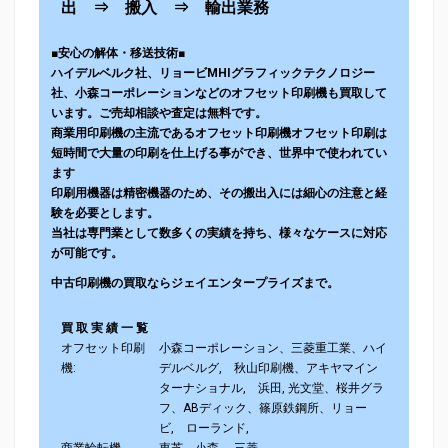
出
⇒
搬入
⇒
輸出業務
■安心の解体・移送技術■
ハイデルベルク社、リョービMHIグラフィックテクノロジー
社、小森コーポレーションなどのオフセット印刷機も買取して
います。ご売却相談や査定は無料です。
商業用印刷機の主流であるオフセット印刷機オフセット印刷は
短時間で大量の印刷を仕上げる事ができ、世界中で使われてい
ます
印刷用機器は精密機器のため、その搬出入には細心の注意と経
験を必要としま
す。
当社は専門業として数多くの実績を持ち、様々なケースに対応
が可能です。
中古印刷機の買取ならジェイエンタープライズまで。
買 取 実 績 一 覧
オフセット印刷
小森コーポレーション、三菱重工業、ハイ
機:
デルベルグ, 秋山印刷機、アキヤマイン
ターナショナル, 浜田, 光文堂、桜井グラ
フ、ABディック、篠原鉄鋼所、リョー
ビ, ローランド,