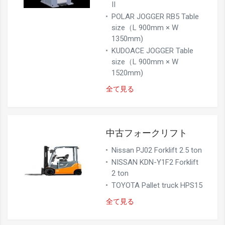
II
POLAR JOGGER RB5 Table
size（L 900mm × W
1350mm)
KUDOACE JOGGER Table
size（L 900mm × W
1520mm)
全て見る
中古フォークリフト
Nissan PJ02 Forklift 2.5 ton
NISSAN KDN-Y1F2 Forklift
2 ton
TOYOTA Pallet truck HPS15
全て見る