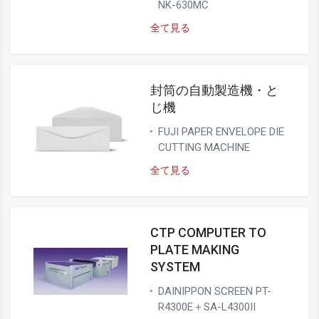
NK-630MC
全て見る
封筒の自動製造機・と
じ機
FUJI PAPER ENVELOPE DIE
CUTTING MACHINE
全て見る
CTP COMPUTER TO
PLATE MAKING
SYSTEM
DAINIPPON SCREEN PT-
R4300E＋SA-L4300II