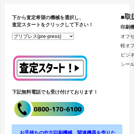
■取
下から査定希望の機械を選択し、
査定スタートをクリックして下さい！
印刷
オフ
軽オ
ビジ
シー
下記無料電話でも受け付けております！
お手持ちの中古印刷機械、関連機器を売りた