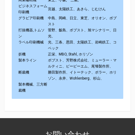
商業輪転機
東芝、小森, 三菱,
ビジネスフォーム
宮越、太陽鉄工、あきら、じむけん
印刷機
グラビア印刷機
中島、岡崎、日立、東芝、オリオン、ボブ
スト
打抜機器,トムソ
菅野、飯島、ボブスト、旭マシナリー、日
ン
光、
ラベル印刷機械
光、三条、恩田、太陽鉄工、岩崎鉄工、コ
ペック
折機
正栄、MBO, Stahl, ホリゾン
製本ライン
ボブスト、芳野株式会社、ミューラー・マ
ルティニ、ピービーエム、尾﨏製作所、
断裁機
勝田製作所、イトーテック、ポラー、ホリ
ゾン、永井、Wohlenberg、杉山、
製本機械、三方断
裁機
お問い合わせ