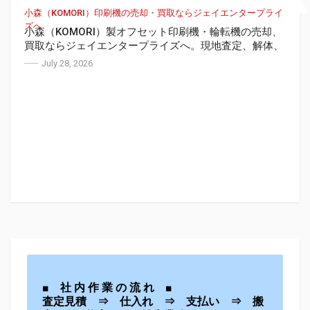
小森（KOMORI）印刷機の売却・買取ならジェイエンタープライ
ズへ
小森（KOMORI）製オフセット印刷機・輪転機の売却、
買取ならジェイエンタープライズへ。現地査定、解体、
搬出、コンテナ積込、海外輸出まで一括対応します。
July 28, 2026
■
社
内
作
業
の
流
れ
■
査定見積
⇒
仕入れ
⇒
支払い
⇒
搬