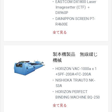
EASTCOM DX1800 Laser
Imagesetter (CTF) ＋
DX960P
DAINIPPON SCREEN PT-
R4600E
全て見る
製本機製品 無線綴じ
機械
HORIZON VAC-1000a x 1
+SPF-200A+FC-200A
NISHIOKA TRIAUTO NK-
53A
HORIZON PERFECT
BINDING MACHINE BQ-250
全て見る