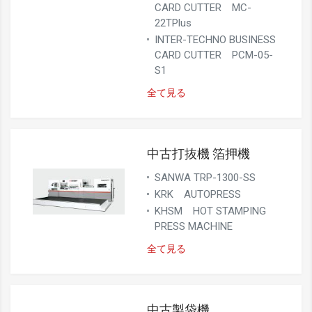
CARD CUTTER MC-
22TPlus
INTER-TECHNO BUSINESS
CARD CUTTER PCM-05-
S1
全て見る
中古打抜機 箔押機
SANWA TRP-1300-SS
KRK AUTOPRESS
KHSM HOT STAMPING
PRESS MACHINE
全て見る
中古製袋機